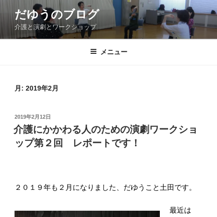
コ
だゆうのブログ
ン
介護と演劇とワークショップ
テ
ン
ツ
メニュー
へ
ス
キ
月:
2019年2月
ッ
プ
投
2019年2月12日
稿
介護にかかわる人のための演劇ワークショ
日:
ップ第２回 レポートです！
２０１９年も２月になりました、だゆうこと土田です。
最近は