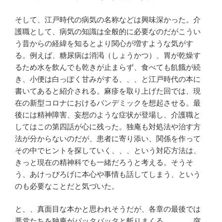
そして、江戸時代の病気の名称などは興味深かった。介
護職として、病気の知識は全般的に必要なのだがこうい
う昔からの経緯を知るとより関心が増すような気がす
る。例えば、糖尿病は消渇（しょうかつ）、胃が乾燥す
るため水を飲んでも乾きが止まらず、食べても飢餓が続
き、小便は白っぽく甘みがする、、、と江戸時代の本に
書いてあると紹介される。麻疹を取り上げた回では、現
在の新型コロナにおけるパンデミックを想起させる。最
後には精神障害、妄想のような症状が登場し、介護職と
してはこの第四話が心に残った。独庵も対処法や治す方
法が分からないのだが、患者に寄り添い、関係を作って
その中でヒントを探していく、、、という対応方法は、
きっと現在の精神科でも一緒だろうと考える。そうそ
う、あけっぴろげに本心や事情も話してしまう、という
のも必要なことだと気づいた。
と、、真面目な本かと思われそうだが、各章の最後では
悪党たちを独庵がバッタバッタと斬りまくる、、、。突