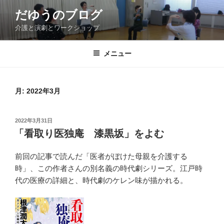
コ
だゆうのブログ
ン
介護と演劇とワークショップ
テ
ン
ツ
メニュー
へ
ス
キ
月:
2022年3月
ッ
プ
投
2022年3月31日
稿
「看取り医独庵 漆黒坂」をよむ
日:
前回の記事で読んだ「医者がぼけた母親を介護する
時」、この作者さんの別名義の時代劇シリーズ。江戸時
代の医療の詳細と、時代劇のケレン味が描かれる。