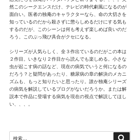
然このシークエンスだけ、テレビの時代劇風になるのが
面白い。医者の独庵のキャラクターなら、命の大切さを
知っているのだから殺さずに懲らしめるだけにする気も
するのだが、このシーンは何も考えず楽しめば良いのだ
ろう。このぶっ飛び具合がクセになる。
シリーズが人気らしく、全３作出ているのだがこの本は
２作目。いきなり２作目から読んでも楽しめる。小さな
虫が起こす病の話など、現在の病気でいうと何になるの
だろう？と疑問があったり、糖尿病の章の解決のメカニ
ズムも、もっと知りたいと思ったり。誰か独庵シリーズ
の病気を解説しているブログがないだろうか。または解
説本で作品に登場する病気を現在の視点で解説してほし
い、、、。
検
検