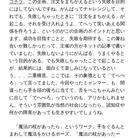
コチラ
。この企画、注文をまちがえるという失敗を目的
にはしてないんですね。がんばってチャレンジして、そ
れでも、失敗しちゃったときに「注文をまちがえる」が
起こる。それを受け入れようよ、てへって笑いあえる関
係を作ろうよ、というのがこの企画のポイントだと思い
ます。成功を目指すことと、失敗を期待する、この兼ね
合いが難しかったって、主催の方がネットの記事で書い
ていました。失敗しないようにがんばる、うまくやると
いう目的がある。でも失敗しちゃったことで起こること
が、結果的には、面白くて楽しみになっているとい
う、、、二重構造。ここでは、その象徴として「てへぺ
ろ」って言ってました。今回やったミャンマー、も、間
違ったら手を頭の後ろに当てて、舌をぺこちゃんみたい
に出して「てへぺろ」っていうのも、アリかもしれませ
ん。そういう雰囲気が当然の社会になったら、認知症や
何かの障害があっても生きやすいでしょうね。
「魔法の杖があったら」というワーク。手をぐるんと
まわして魔法をかけるポーズ、「魔法の杖があったー