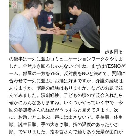
歩き回る
の後半は一列に並ぶコミュニケーションワークをやりま
した。全然歩き回るじゃあないですね。まずは
YESNO
ゲ
ーム。部屋の一方を
YES
、反対側を
NO
と決めて、質問に
合わせて一列に並ぶ。お酒は好きですか、介護の経験は
ありますか、演劇の経験はありますか、などのお題で並
んでみました。演劇経験、子どもの頃の学芸会入れたら
確かにみんなありますね。いくつかやっていく中で、今
回の参加者さんの経歴がうっすらと見えてきます。次
に、お題ごとに並ぶ、声には出さないで。身長順、体重
順、誕生日順、手の大きさ順、指の温度のあったかさ
順、でやりました。指を皆さんで触りあう光景が面白か