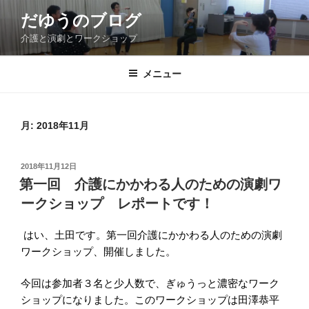
コ
だゆうのブログ
ン
介護と演劇とワークショップ
テ
ン
ツ
メニュー
へ
ス
キ
月:
2018年11月
ッ
プ
投
2018年11月12日
稿
第一回 介護にかかわる人のための演劇ワ
日:
ークショップ レポートです！
はい、土田です。第一回介護にかかわる人のための演劇
ワークショップ、開催しました。
今回は参加者３名と少人数で、ぎゅうっと濃密なワーク
ショップになりました。このワークショップは田澤恭平