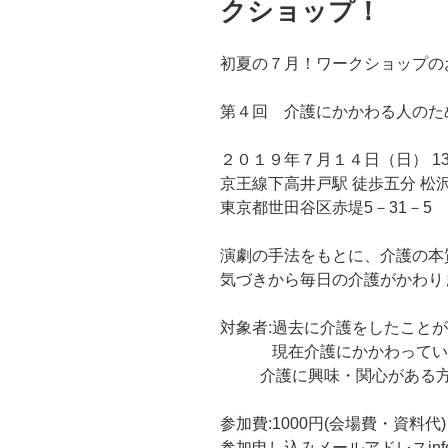
クショップ！
初夏の７月！ワークショップの
第４回 介護にかかわる人のた
２０１９年７月１４日（日） 13:3
京王線下高井戸駅 徒歩五分 松
東京都世田谷区赤堤5－31－5 ​
演劇の手法をもとに、介護の本
気づきから毎日の介護がかわりま
対象者:過去に介護をしたことが
現在介護にかかわっている
介護に興味・関心がある方 
​
参加費:1000円(会場費・資料代) 
参加申し込みメールアドレスinfo@ts