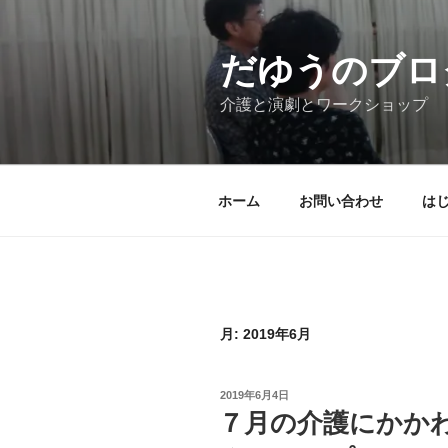
コ
ン
テ
だゆうのブロ
ン
介護と演劇とワークショップ
ツ
へ
ス
キ
ホーム
お問い合わせ
は
ッ
プ
月:
2019年6月
投
2019年6月4日
稿
７月の介護にかか
日: