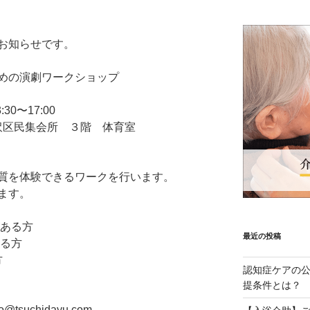
お知らせです。
めの演劇ワークショップ
0〜17:00
沢区民集会所 ３階 体育室
質を体験できるワークを行います。
す。​
ある方​
最近の投稿
方​
​
認知症ケアの
提条件とは？
​
uchidayu.com​