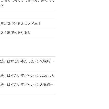
ご自宅では怒ってしまう方、果たして
か？
本質に気づけるオススメ本！
０２４出演の振り返り
方法」はすごい本だった
に
久塚純一
方法」はすごい本だった
に
dayu
より
方法」はすごい本だった
に
久塚純一