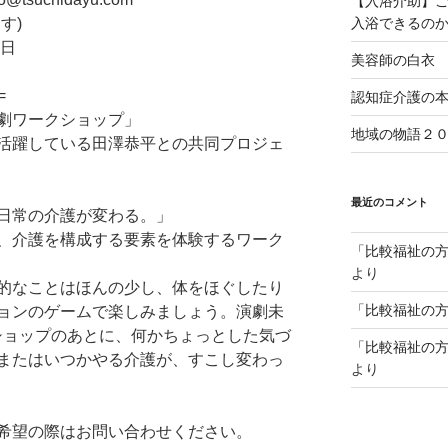
【入浴介助】
)​
入浴できるの
日​
美容師の白衣
=
認知症介護の
劇ワークショップ」
地域の物語２
活躍している田澤恭平との共同プロジェ
最近のコメント
日常の介護が変わる。」​
、介護を構成する要素を体験するワーク
「比較福祉の
より
的なことはほんの少し、体をほぐしたり
「比較福祉の
ョンのゲームで楽しみましょう。演劇未
ショップのあとに、何かちょっとした気づ
「比較福祉の
またはいつかやる介護が、すこし変わっ
より
希望の際はお問い合わせください。​