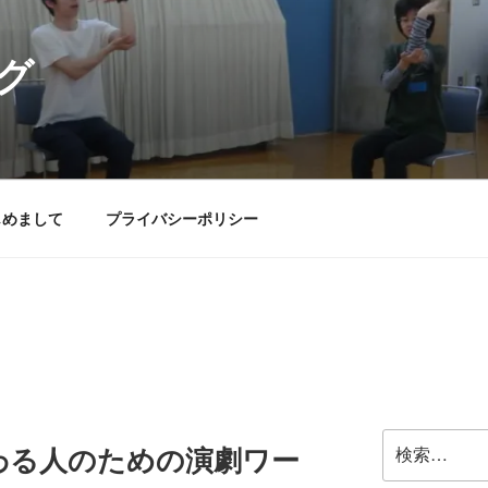
グ
じめまして
プライバシーポリシー
検
わる人のための演劇ワー
索: