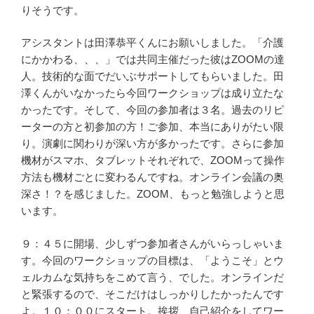
りそうです。
アシスタントは田澤恭平くんにお願いしました。「介護
にかかわる、、、」では共同主催だった彼はZOOMの達
人。技術的な面でだいぶサポートしてもらいました。田
澤くんがいなかったら今回ワークショップは成り立たな
かったです。そして、今回の参加者は３名。過去のリピ
ーターの方と初参加の方！ご参加、本当にありがたい限
り。演劇に関わりが深い方が多かったです。さらに参加
機材がスマホ、タブレットそれぞれで、ZOOMって操作
方法も機材ごとに変わるんですね。オンライン会議の奥
深さ！？を感じました。ZOOM、もっと勉強しようと思
います。
９：４５に開場、少しずつ参加者さんがいらっしゃいま
す。今回のワークショップの目標は、「ようこそ」とウ
ェルカムな気持ちをこめて言う、でした。オンラインだ
と緊張するので、そこだけはしっかりしたかったんです
よ。１０：００にスタート。挨拶、自己紹介をしてワー