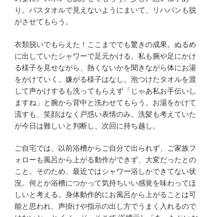
り。バスタオルで見えないようにまいて、リハパンも脱
がさせてもらう。
衣類脱いでもらえた！ここまででも驚きの成果。ぬるめ
に出していたシャワーで足元かける。私も腕や足にかけ
る様子を見せながら、熱くないかを聞きながら体にお湯
をかけていく。嫌がる様子はなし。泡つけたタオルを渡
して声かけするも洗ってもらえず「じゃあ私お手伝いし
ますね」と腕から背中と洗わせてもらう。お湯をかけて
流すも、笑顔はなく戸惑い表情のみ。洗髪も考えていた
が今日は難しいと判断し、次回に持ち越し。
ご自宅では、以前浴槽からご自分で出られず、ご家族フ
ォローも風呂から上がる動作ができず、大変だったとの
こと。そのため、最近ではシャワー浴しかできてない状
況。何とか浴槽につかって気持ちいい感覚を味わってほ
しいと考える。身体動作的にお風呂から上がることは可
能と思われ、声掛けや指示の出し方でうまく入れるので