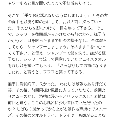
ャワーすると目が開いたままで不快感ありそう。
そこで 「手でお顔濡れないようにしましょう」 とその方
の両手を顔洗う時の形にして、お顔の前に持っていっ
た。 手のひらを顔につけて、目を瞑って下さる。 そこ
で、シャワーを後頭部からかけながら前の方へ。様子う
かがうと、目を瞑ったままで拒否の様子なし。 全体濡ら
してから「シャンプーしましょう。そのまま目をつむっ
てて下さい」と伝え、シャンプーで髪を洗う。嫌がる様
子なし、シャワーで流して用意していたフェイスタオル
を渡し顔を拭いてもらう。 「さっぱりして男前になりま
したね」と言うと、フフフと笑って下さる。
無事に洗髪終了、良かった。 わたしは緊張もあり汗だく
笑。その後、前回同様お風呂に入っていただく。前回よ
りスムーズだし、浴槽に浸かるとリラックスした表情は
前回と違う。ここのお風呂に少し慣れていただいたの
か？ しばらく浸かってから上がる動作も声掛けでスムー
ズ。その後のタオルドライ、ドライヤーも嫌がることな