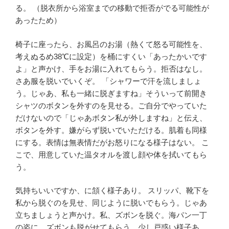
る。 （脱衣所から浴室までの移動で拒否がでる可能性が
あったため）
椅子に座ったら、お風呂のお湯（熱くて怒る可能性を、
考えぬるめ38℃に設定）を桶にすくい「あったかいです
よ」と声かけ、手をお湯に入れてもらう。拒否はなし。
さあ服を脱いでいくぞ。 「シャワーで汗を流しましょ
う。じゃあ、私も一緒に脱ぎますね」そういって前開き
シャツのボタンを外すのを見せる。ご自分でやっていた
だけないので「じゃあボタン私が外しますね」と伝え、
ボタンを外す。嫌がらず脱いでいただける。肌着も同様
にする。表情は無表情だがお怒りになる様子はない。 こ
こで、用意していた温タオルを渡し顔や体を拭いてもら
う。
気持ちいいですか、に頷く様子あり。 スリッパ、靴下を
私から脱ぐのを見せ、同じように脱いでもらう。じゃあ
立ちましょうと声かけ。私、ズボンを脱ぐ。海パン一丁
の姿に。ズボンも脱がせてもらう、少し戸惑い様子あ