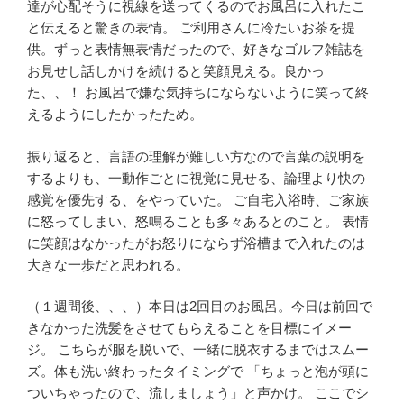
達が心配そうに視線を送ってくるのでお風呂に入れたこ
と伝えると驚きの表情。 ご利用さんに冷たいお茶を提
供。ずっと表情無表情だったので、好きなゴルフ雑誌を
お見せし話しかけを続けると笑顔見える。良かっ
た、、！ お風呂で嫌な気持ちにならないように笑って終
えるようにしたかったため。
振り返ると、言語の理解が難しい方なので言葉の説明を
するよりも、一動作ごとに視覚に見せる、論理より快の
感覚を優先する、をやっていた。 ご自宅入浴時、ご家族
に怒ってしまい、怒鳴ることも多々あるとのこと。 表情
に笑顔はなかったがお怒りにならず浴槽まで入れたのは
大きな一歩だと思われる。
（１週間後、、、）本日は2回目のお風呂。今日は前回で
きなかった洗髪をさせてもらえることを目標にイメー
ジ。 こちらが服を脱いで、一緒に脱衣するまではスムー
ズ。体も洗い終わったタイミングで 「ちょっと泡が頭に
ついちゃったので、流しましょう」と声かけ。 ここでシ