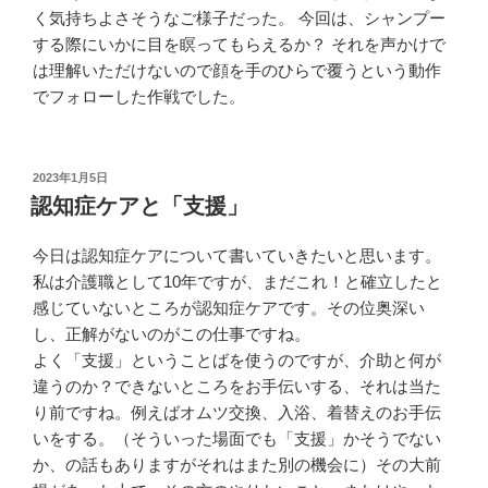
く気持ちよさそうなご様子だった。 今回は、シャンプー
する際にいかに目を瞑ってもらえるか？ それを声かけで
は理解いただけないので顔を手のひらで覆うという動作
でフォローした作戦でした。
投
2023年1月5日
稿
認知症ケアと「支援」
日:
今日は認知症ケアについて書いていきたいと思います。
私は介護職として10年ですが、まだこれ！と確立したと
感じていないところが認知症ケアです。その位奥深い
し、正解がないのがこの仕事ですね。
よく「支援」ということばを使うのですが、介助と何が
違うのか？できないところをお手伝いする、それは当た
り前ですね。例えばオムツ交換、入浴、着替えのお手伝
いをする。（そういった場面でも「支援」かそうでない
か、の話もありますがそれはまた別の機会に）その大前