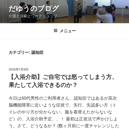
コ
だゆうのブログ
ン
介護と演劇とワークショップ
テ
ン
ツ
メニュー
へ
ス
キ
カテゴリー:
認知症
ッ
プ
投
2025年7月9日
稿
【入浴介助】ご自宅では怒ってしまう方、
日:
果たして入浴できるのか？
今日は60代男性のご利用者さん、認知症ではあるが高次
脳機能障害に近いような症状で、失行、失認多い方（ト
イレのやり方が分からない、服を着替えたがらないな
ど）の、入浴介助予定、、！ 最初は正攻法で声かけしよ
う。さて、どうなるか？ (数ヶ月前に一度チャレンジした