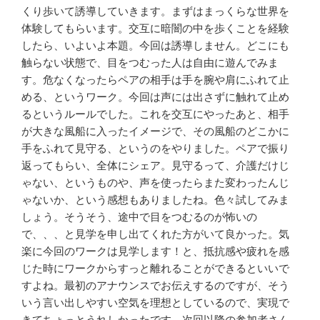
くり歩いて誘導していきます。まずはまっくらな世界を
体験してもらいます。交互に暗闇の中を歩くことを経験
したら、いよいよ本題。今回は誘導しません。どこにも
触らない状態で、目をつむった人は自由に遊んでみま
す。危なくなったらペアの相手は手を腕や肩にふれて止
める、というワーク。今回は声には出さずに触れて止め
るというルールでした。これを交互にやったあと、相手
が大きな風船に入ったイメージで、その風船のどこかに
手をふれて見守る、というのをやりました。ペアで振り
返ってもらい、全体にシェア。見守るって、介護だけじ
ゃない、というものや、声を使ったらまた変わったんじ
ゃないか、という感想もありましたね。色々試してみま
しょう。そうそう、途中で目をつむるのが怖いの
で、、、と見学を申し出てくれた方がいて良かった。気
楽に今回のワークは見学します！と、抵抗感や疲れを感
じた時にワークからすっと離れることができるといいで
すよね。最初のアナウンスでお伝えするのですが、そう
いう言い出しやすい空気を理想としているので、実現で
きてちょっとうれしかったです。次回以降の参加者さん