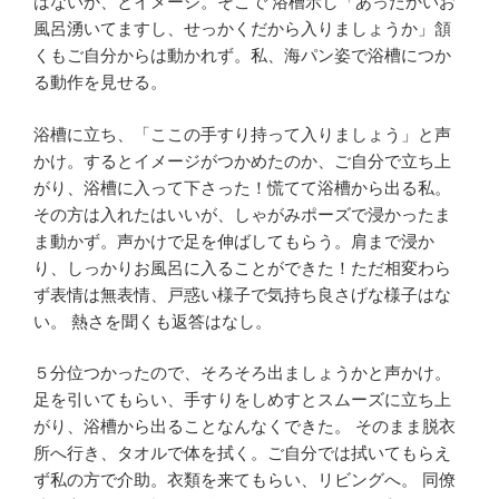
はないか、とイメージ。そこで 浴槽示し「あったかいお
風呂湧いてますし、せっかくだから入りましょうか」頷
くもご自分からは動かれず。私、海パン姿で浴槽につか
る動作を見せる。
浴槽に立ち、「ここの手すり持って入りましょう」と声
かけ。するとイメージがつかめたのか、ご自分で立ち上
がり、浴槽に入って下さった！慌てて浴槽から出る私。
その方は入れたはいいが、しゃがみポーズで浸かったま
ま動かず。声かけで足を伸ばしてもらう。肩まで浸か
り、しっかりお風呂に入ることができた！ただ相変わら
ず表情は無表情、戸惑い様子で気持ち良さげな様子はな
い。 熱さを聞くも返答はなし。
５分位つかったので、そろそろ出ましょうかと声かけ。
足を引いてもらい、手すりをしめすとスムーズに立ち上
がり、浴槽から出ることなんなくできた。 そのまま脱衣
所へ行き、タオルで体を拭く。ご自分では拭いてもらえ
ず私の方で介助。衣類を来てもらい、リビングへ。 同僚