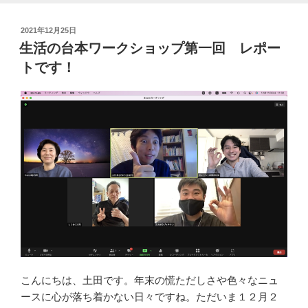
投
2021年12月25日
稿
生活の台本ワークショップ第一回 レポー
日:
トです！
こんにちは、土田です。年末の慌ただしさや色々なニュ
ースに心が落ち着かない日々ですね。ただいま１２月２