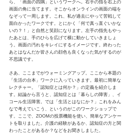
ら、「画面の四隅」というワークへ。右手の指を右上の
画面の角に当てます。そこからオンラインの画面の端を
なぞって一周します。これ、私が過去にやって苦戦して
面白かったワークです。とにかく「何で真っ直ぐいかな
いの？！」と自然と笑顔になります。左手の指先もやっ
たあとは、手のひらを広げて横に動かしていきましょ
う。画面の汚れをキレイにするイメージです。終わった
あとはなんだか皆さんの顔色も良くなった気がするのが
不思議です。
さあ、ここまでがウォーミングアップ。ここから本題の
「生活の台本」ワークに入っていきます。最初に簡単な
レクチャー。「認知症とは何か？」の定義を紹介しま
す。結論から言うと、認知症とは「暮らしの障害」、イ
コール生活障害。では「生活とはなにか？」これをみん
なで考えていこう、というのがこのワークショップで
す。ここで、ZOOMの投票機能を使い、簡単なアンケー
トを取りました。介護の経験があるか、認知症の方と関
わったことがあるか？などをお聞きしました。