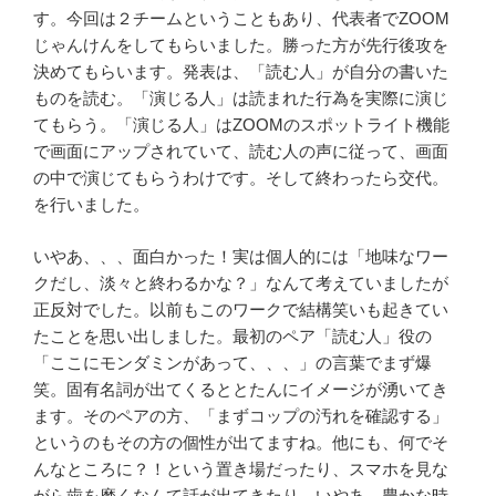
す。今回は２チームということもあり、代表者でZOOM
じゃんけんをしてもらいました。勝った方が先行後攻を
決めてもらいます。発表は、「読む人」が自分の書いた
ものを読む。「演じる人」は読まれた行為を実際に演じ
てもらう。「演じる人」はZOOMのスポットライト機能
で画面にアップされていて、読む人の声に従って、画面
の中で演じてもらうわけです。そして終わったら交代。
を行いました。
いやあ、、、面白かった！実は個人的には「地味なワー
クだし、淡々と終わるかな？」なんて考えていましたが
正反対でした。以前もこのワークで結構笑いも起きてい
たことを思い出しました。最初のペア「読む人」役の
「ここにモンダミンがあって、、、」の言葉でまず爆
笑。固有名詞が出てくるととたんにイメージが湧いてき
ます。そのペアの方、「まずコップの汚れを確認する」
というのもその方の個性が出てますね。他にも、何でそ
んなところに？！という置き場だったり、スマホを見な
がら歯を磨くなんて話が出てきたり。いやあ、豊かな時