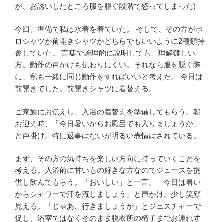
が、お誘いしたところ服を脱ぐ段階で怒ってしまった)
今回、準備で私は水着を着ていた。 そして、その方がポ
ロシャツか前開きシャツかどちらでもいいように2種類持
参していた。 言葉で論理的に説明しても、理解難しい
方。動作の声かけも伝わりにくい。それなら服を脱ぐ際
に、私も一緒に同じ動作をすればいいと考えた。 今日は
前開きでした。前開きシャツに着替える。
ご家族にお伝えし、入浴の着替えを準備してもらう。朝
お迎え時、「今日暑いからお風呂でも入りましょうか」
と声掛け。特に返事はないが明るい表情はされている。
まず、その方の気持ちを楽しい方向に持っていくことを
考える。入浴前に甘いもの好きな方なのでジュースを提
供し飲んでもらう。「おいしい」と一言。「今日は暑い
からシャワーで汗を流しましょう」と声かけ。少し笑顔
見える。「じゃあ、行きましょうか」とジェスチャーで
促し、浴室ではなくそのまま脱衣所の椅子までお連れす