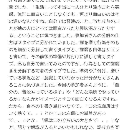
間でした。「生活」って本当に一人ひとり違うことを実
感。無理に面白いことしなくても、何より面白いのはそ
の違いなんですね。自分では普通のこと、当たり前のこ
とが他の人にとっては面白かったり興味深かったりす
る、ということに気づきました。参加者さんの分解の仕
方は２タイプに分かれていました。歯を磨く行為そのも
のを細かく分解して書くタイプと、歯磨き自体はサラッ
と書いて、その前後の準備や片付けに詳しく書くタイ
プ。私も自分で書いてみたのですが、行為としての歯磨
きを分解する前者のタイプでした。準備や片付け、磨い
ている状況など、意識していなかった部分がたくさんあ
ることに気づきました。今回の参加者さんように、「自
分の、普段やっている様子」や「どんな場所でやってい
るか」なんかがイメージとすごく面白くなるんですね。
だから、台本のト書き風じゃなくて、「この洗面所はす
ごく狭くて、、」とか「この左側にお風呂があっ
て、、」とか、「鏡はこのぐらいの大きさで、、、」な
ど、語りで解説が入るといいかもしれない。語り方も楽