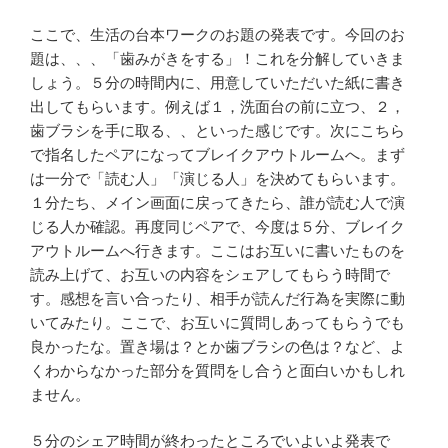
ここで、生活の台本ワークのお題の発表です。今回のお
題は、、、「歯みがきをする」！これを分解していきま
しょう。５分の時間内に、用意していただいた紙に書き
出してもらいます。例えば１，洗面台の前に立つ、２，
歯ブラシを手に取る、、といった感じです。次にこちら
で指名したペアになってブレイクアウトルームへ。まず
は一分で「読む人」「演じる人」を決めてもらいます。
１分たち、メイン画面に戻ってきたら、誰が読む人で演
じる人か確認。再度同じペアで、今度は５分、ブレイク
アウトルームへ行きます。ここはお互いに書いたものを
読み上げて、お互いの内容をシェアしてもらう時間で
す。感想を言い合ったり、相手が読んだ行為を実際に動
いてみたり。ここで、お互いに質問しあってもらうでも
良かったな。置き場は？とか歯ブラシの色は？など、よ
くわからなかった部分を質問をし合うと面白いかもしれ
ません。
５分のシェア時間が終わったところでいよいよ発表で