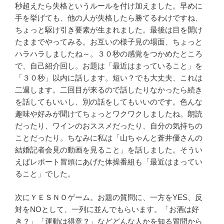
秒超えたら失格というルールを付け加えました。早めに
手を挙げても、他の人が失格したら勝てるわけですね、
ちょっと駆け引き要素が生まれました。最後は目を開け
たままでやってみる。お互いの様子見の場面、ちょっと
ハラハラしましたね～。３０秒の感覚をつかめたところ
で、自己紹介回し。お題は「最近はまっていること」を
「３０秒」以内に話します。短い？でも大丈夫、これは
二週します。二回目が来るので話したりなかったら続き
を話してもいいし、別の話をしてもいいのです。色んな
趣味や好みが聞けてちょっとワクワクしましたね。朗読
だったり、ワインのおススメだったり、自分の気持ちの
ことだったり。ちなみに私は「山ちゃんと蒼井優さんの
結婚記者会見の動画を見ること」を話しました。そうい
えばレポート冒頭にあげた体操番組も「最近はまってい
ること」でした。
次にＹＥＳＮＯゲーム。お題の質問に、一方をYES、反
対をNOとして、一列に並んでもらいます。「お酒は好
き？」「運動は得意？」などどんな人かを知る質問から