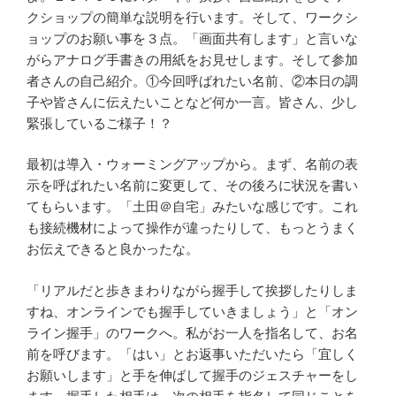
クショップの簡単な説明を行います。そして、ワークシ
ョップのお願い事を３点。「画面共有します」と言いな
がらアナログ手書きの用紙をお見せします。そして参加
者さんの自己紹介。①今回呼ばれたい名前、②本日の調
子や皆さんに伝えたいことなど何か一言。皆さん、少し
緊張しているご様子！？
最初は導入・ウォーミングアップから。まず、名前の表
示を呼ばれたい名前に変更して、その後ろに状況を書い
てもらいます。「土田＠自宅」みたいな感じです。これ
も接続機材によって操作が違ったりして、もっとうまく
お伝えできると良かったな。
「リアルだと歩きまわりながら握手して挨拶したりしま
すね、オンラインでも握手していきましょう」と「オン
ライン握手」のワークへ。私がお一人を指名して、お名
前を呼びます。「はい」とお返事いただいたら「宜しく
お願いします」と手を伸ばして握手のジェスチャーをし