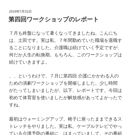
投
2019年7月31日
稿
第四回ワークショップのレポート
日:
７月も終盤になって暑くなってきましたね。こんにち
は、土田です。実は私、７年間勤めていた職場を退職す
ることになりました。介護職は続けていく予定ですが、
何だか人生の転換期。もちろん、このワークショップは
続けていきますよ。
、、というわけで、７月に第四回 介護にかかわる人の
ための演劇ワークショップを開催しました。少し時間
がたってしまいましたが、以下、レポートです。今回は
初めて体育室を使いましたが解放感があってよかったで
すね。
最初はウォーミングアップ。椅子に座ったままできるス
トレッチをやりました。実は私、ケーブルテレビでやっ
ている介護予防の番組に、はまっていまして。その番組