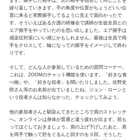
ます。握手した相手は、次の相手を指名して同じことを
繰り返していきます。手の角度や位置がちょうどいい位
置に来ると実際握手してるように見えて面白かったで
す。そういえばある介護の研修会で講師が生徒全員との
エア握手をやっていたのを思い出しました。エア握手は
感染症対策にいい感じかもしれません。最後は全員で両
手をクロスして、輪になっての握手をイメージして終わ
りです。
そして、どんな人が参加しているための質問コーナー。
これは、ZOOMのチャット機能を使います。「好きな食
べ物」や、「好きな役者」を聞いたりしました。佐野史
郎さん等のお名前が出ていましたね。ジョン・ローンと
いう役者さんは知らなかった、チェックしてみよう。
他の参加者さんと馴染んてきたところで肩のストレッチ
へ。オンラインは身体が普通と違う疲れが出ます。前も
ってほぐしておきましょう。肩の上げ下げしたあと、肩
を両手で触って肘をぐるんと回すのを３回。そうした