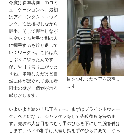
今度は参加者同士のコミ
ュニケーションへ。最初
はアイコンタクト→ウイ
ンク。次は挨拶しながら
握手。そして握手しなが
ら空いてる片手で別の人
に握手するを繰り返して
いくワークへ。これは久
しぶりにやったんです
が、やはり盛り上がりま
すね。単純なんだけど自
目をつむったペアを誘導し
然に体がほぐれて参加者
ます
同士の壁が一個剥がれる
感じがします。
いよいよ本題の「見守る」へ。まずはブラインドウォー
ク。ペアになり、ジャンケンをして先攻後攻を決めま
す。先攻の人は目をつむり手のひらを下にして腕を伸ば
します。ペアの相手は人差し指を手のひらにあて、ゆっ