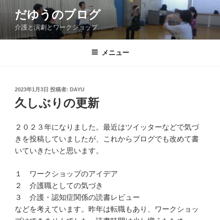
コ
だゆうのブログ
ン
介護と演劇とワークショップ
テ
ン
ツ
メニュー
へ
ス
キ
投
2023年1月3日
投稿者:
DAYU
稿
ッ
久しぶりの更新
日:
プ
２０２３年になりました。最近はツイッターなどで気づ
きを投稿していましたが、これからブログでも改めて書
いていきたいと思います。
１ ワークショップのアイデア
２ 介護職としての気づき
３ 介護・認知症関係の読書レビュー
などを考えています。昨年は転職もあり、ワークショッ