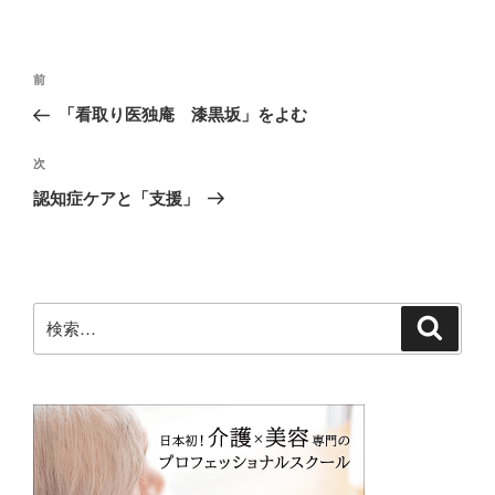
投
前
前
稿
の
「看取り医独庵 漆黒坂」をよむ
ナ
投
ビ
稿
次
次
ゲ
の
認知症ケアと「支援」
投
ー
稿
シ
ョ
ン
検
検
索
索: